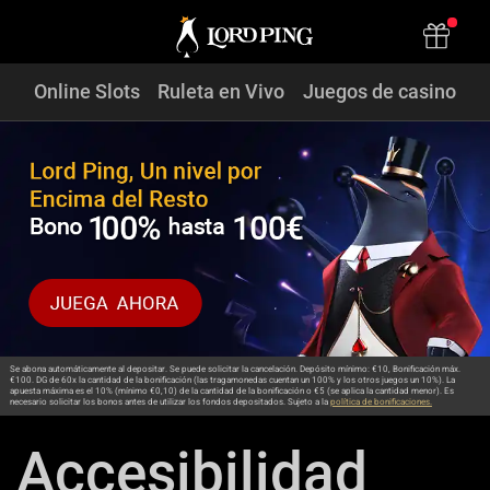
Online Slots
Ruleta en Vivo
Juegos de casino
Se abona automáticamente al depositar. Se puede solicitar la cancelación. Depósito mínimo: €10, Bonificación máx.
€100. DG de 60x la cantidad de la bonificación (las tragamonedas cuentan un 100% y los otros juegos un 10%). La
apuesta máxima es el 10% (mínimo €0,10) de la cantidad de la bonificación o €5 (se aplica la cantidad menor). Es
necesario solicitar los bonos antes de utilizar los fondos depositados. Sujeto a la
política de bonificaciones.
Accesibilidad