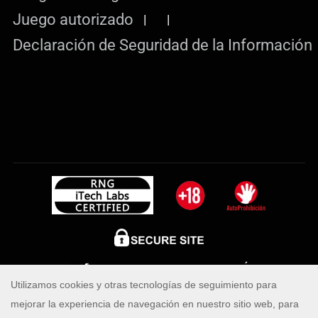
Juego autorizado
Declaración de Seguridad de la Información