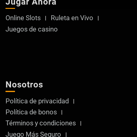
Jugar Ahora
Online Slots
Ruleta en Vivo
Juegos de casino
Nosotros
Política de privacidad
Política de bonos
Términos y condiciones
Juego Más Seguro