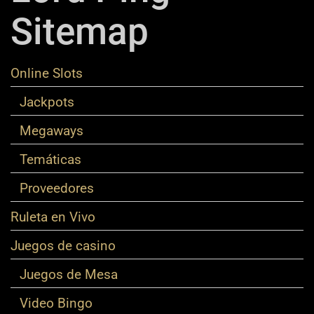
Sitemap
Online Slots
Jackpots
Megaways
Temáticas
Proveedores
Ruleta en Vivo
Juegos de casino
Juegos de Mesa
Video Bingo