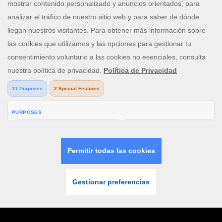
INICIAR
ÚNETE
SESIÓN