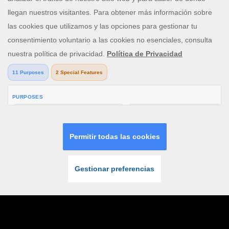
INICIAR
ÚNETE
SESIÓN