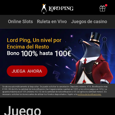
Online Slots
Ruleta en Vivo
Juegos de casino
Se abona automáticamente al depositar. Se puede solicitar la cancelación. Depósito mínimo: €10, Bonificación máx.
€100. DG de 60x la cantidad de la bonificación (las tragamonedas cuentan un 100% y los otros juegos un 10%). La
apuesta máxima es el 10% (mínimo €0,10) de la cantidad de la bonificación o €5 (se aplica la cantidad menor). Es
necesario solicitar los bonos antes de utilizar los fondos depositados. Sujeto a la
política de bonificaciones.
Juego