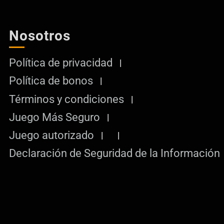
Nosotros
Política de privacidad
Política de bonos
Términos y condiciones
Juego Más Seguro
Juego autorizado
Declaración de Seguridad de la Información