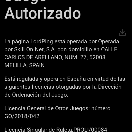
Autorizado
La página LordPing está operada por Operada
por Skill On Net, S.A. con domicilio en CALLE
CARLOS DE ARELLANO, NUM. 27, 52003,
MELILLA, SPAIN
Está regulada y opera en España en virtud de las
siguientes licencias otorgadas por la Dirección
de Ordenación del Juego:
Licencia General de Otros Juegos: número
GO/2018/042
Licencia Singular de Ruleta:PROLI/00084