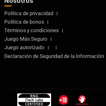
Nosotros
Política de privacidad
Política de bonos
Términos y condiciones
Juego Más Seguro
Juego autorizado
Declaración de Seguridad de la Información