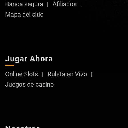
Banca segura
Afiliados
Mapa del sitio
Jugar Ahora
Online Slots
Ruleta en Vivo
Juegos de casino