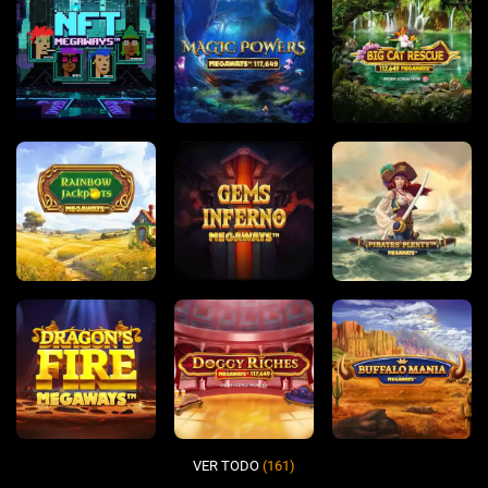
VER TODO
(
161
)