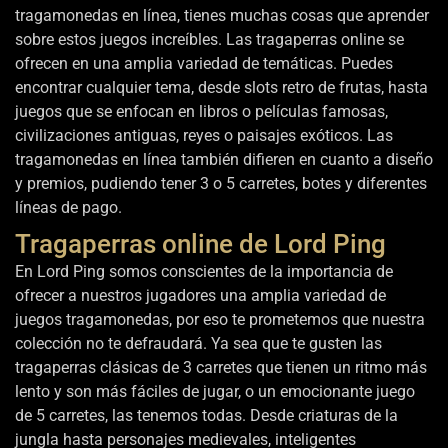
tragamonedas en línea, tienes muchas cosas que aprender
sobre estos juegos increíbles. Las tragaperras online se
ofrecen en una amplia variedad de temáticas. Puedes
encontrar cualquier tema, desde slots retro de frutas, hasta
juegos que se enfocan en libros o películas famosas,
civilizaciones antiguas, reyes o paisajes exóticos. Las
tragamonedas en línea también difieren en cuanto a diseño
y premios, pudiendo tener 3 o 5 carretes, botes y diferentes
líneas de pago.
Tragaperras online de Lord Ping
En Lord Ping somos conscientes de la importancia de
ofrecer a nuestros jugadores una amplia variedad de
juegos tragamonedas, por eso te prometemos que nuestra
colección no te defraudará. Ya sea que te gusten las
tragaperras clásicas de 3 carretes que tienen un ritmo más
lento y son más fáciles de jugar, o un emocionante juego
de 5 carretes, las tenemos todas. Desde criaturas de la
jungla hasta personajes medievales, inteligentes