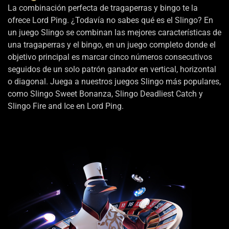
La combinación perfecta de tragaperras y bingo te la
ofrece Lord Ping. ¿Todavía no sabes qué es el Slingo? En
un juego Slingo se combinan las mejores características de
una tragaperras y el bingo, en un juego completo donde el
objetivo principal es marcar cinco números consecutivos
seguidos de un solo patrón ganador en vertical, horizontal
o diagonal. Juega a nuestros juegos Slingo más populares,
como Slingo Sweet Bonanza, Slingo Deadliest Catch y
Slingo Fire and Ice en Lord Ping.