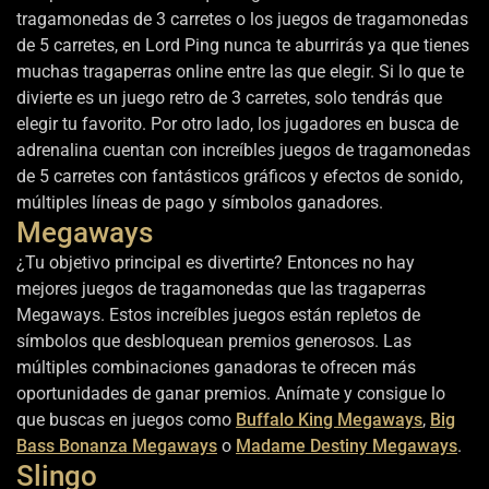
tragamonedas de 3 carretes o los juegos de tragamonedas
de 5 carretes, en Lord Ping nunca te aburrirás ya que tienes
muchas tragaperras online entre las que elegir. Si lo que te
divierte es un juego retro de 3 carretes, solo tendrás que
elegir tu favorito. Por otro lado, los jugadores en busca de
adrenalina cuentan con increíbles juegos de tragamonedas
de 5 carretes con fantásticos gráficos y efectos de sonido,
múltiples líneas de pago y símbolos ganadores.
Megaways
¿Tu objetivo principal es divertirte? Entonces no hay
mejores juegos de tragamonedas que las tragaperras
Megaways. Estos increíbles juegos están repletos de
símbolos que desbloquean premios generosos. Las
múltiples combinaciones ganadoras te ofrecen más
oportunidades de ganar premios. Anímate y consigue lo
que buscas en juegos como
Buffalo King Megaways
,
Big
Bass Bonanza Megaways
o
Madame Destiny Megaways
.
Slingo