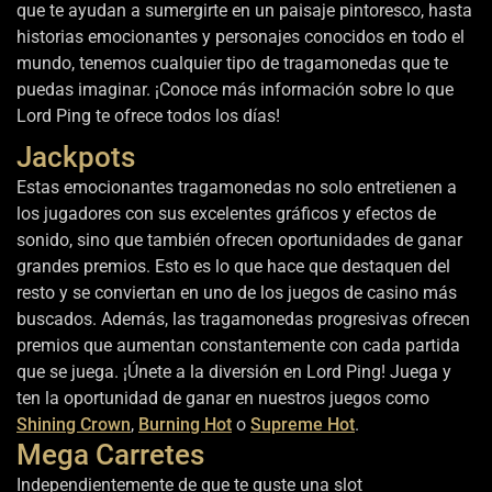
que te ayudan a sumergirte en un paisaje pintoresco, hasta
historias emocionantes y personajes conocidos en todo el
mundo, tenemos cualquier tipo de tragamonedas que te
puedas imaginar. ¡Conoce más información sobre lo que
Lord Ping te ofrece todos los días!
Jackpots
Estas emocionantes tragamonedas no solo entretienen a
los jugadores con sus excelentes gráficos y efectos de
sonido, sino que también ofrecen oportunidades de ganar
grandes premios. Esto es lo que hace que destaquen del
resto y se conviertan en uno de los juegos de casino más
buscados. Además, las tragamonedas progresivas ofrecen
premios que aumentan constantemente con cada partida
que se juega. ¡Únete a la diversión en Lord Ping! Juega y
ten la oportunidad de ganar en nuestros juegos como
Shining Crown
,
Burning Hot
o
Supreme Hot
.
Mega Carretes
Independientemente de que te guste una slot