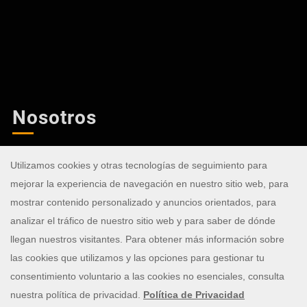
Nosotros
Política de privacidad
Política de bonos
Términos y condiciones
Juego Más Seguro
Juego autorizado
Declaración de Seguridad de la Información