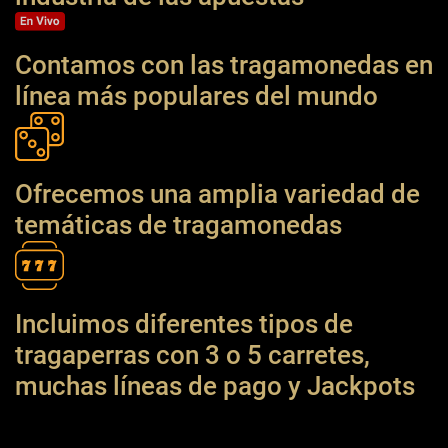
Contamos con las tragamonedas en
línea más populares del mundo
Ofrecemos una amplia variedad de
temáticas de tragamonedas
Incluimos diferentes tipos de
tragaperras con 3 o 5 carretes,
muchas líneas de pago y Jackpots