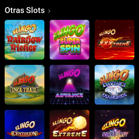
Otras Slots