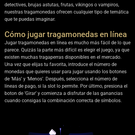
detectives, brujas astutas, frutas, vikingos o vampiros,
nuestras tragamonedas ofrecen cualquier tipo de temática
que te puedas imaginar.
Cómo jugar tragamonedas en línea
Jugar tragamonedas en línea es mucho más fácil de lo que
parece. Quizás la parte más difícil es elegir el juego, ya que
existen muchas tragaperras disponibles en el mercado.
Una vez que elijas tu favorita, introduce el número de
monedas que quieres usar para jugar usando los botones
de ‘Más’ y ‘Menos’. Después, selecciona el número de
líneas de pago, si la slot lo permite. Por último, presiona el
boton de ‘Girar’ y comienza a disfrutar de las ganancias
cuando consigas la combinación correcta de símbolos.