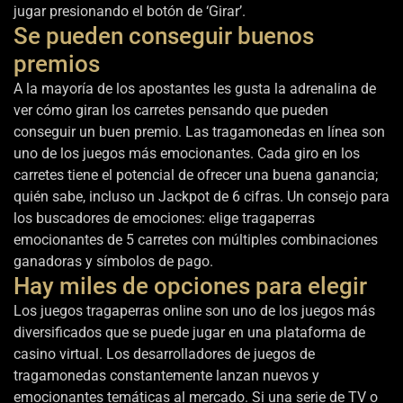
jugar presionando el botón de ‘Girar’.
Se pueden conseguir buenos
premios
A la mayoría de los apostantes les gusta la adrenalina de
ver cómo giran los carretes pensando que pueden
conseguir un buen premio. Las tragamonedas en línea son
uno de los juegos más emocionantes. Cada giro en los
carretes tiene el potencial de ofrecer una buena ganancia;
quién sabe, incluso un Jackpot de 6 cifras. Un consejo para
los buscadores de emociones: elige tragaperras
emocionantes de 5 carretes con múltiples combinaciones
ganadoras y símbolos de pago.
Hay miles de opciones para elegir
Los juegos tragaperras online son uno de los juegos más
diversificados que se puede jugar en una plataforma de
casino virtual. Los desarrolladores de juegos de
tragamonedas constantemente lanzan nuevos y
emocionantes temáticas al mercado. Si una serie de TV o