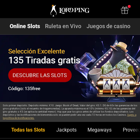
Online Slots
Ruleta en Vivo
Juegos de casino
Solo primer depósito. Depósito mínimo: €10. Juego: Book of Dead, Valor del giro: €0.1. DG de 60x las ganancias de los
giros gratuitos (solo el recuento de tragamonedas). La apuesta máxima es el 10% (mínimo €0,10) de las ganancias del
giro gratuito o €5 (se aplica la cantidad menor). Hay que usar los giros antes de utilizar los fondos depositados. Los
depósitos y las bonificaciones de bienvenida solo se pueden pedir una vez cada 72 horas en todos los Casinos.
Sujeto a
la política de bonificaciones.
Todas las Slots
Jackpots
Megaways
Provee