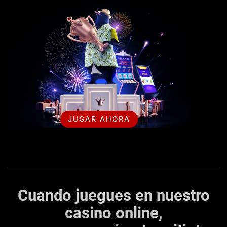
JUGAR AHORA
Cuando juegues en nuestro
casino online,