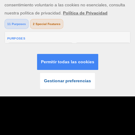
INICIAR
ÚNETE
SESIÓN