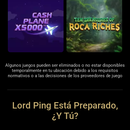
Algunos juegos pueden ser eliminados o no estar disponibles
temporalmente en tu ubicación debido a los requisitos
normativos o a las decisiones de los proveedores de juego
Lord Ping Está Preparado,
¿y Tú?