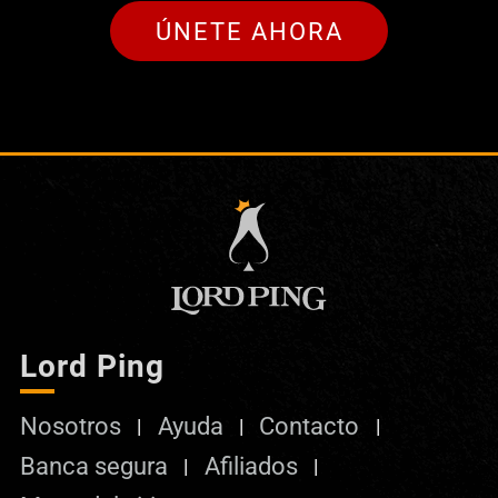
ÚNETE AHORA
Lord Ping
Nosotros
Ayuda
Contacto
Banca segura
Afiliados