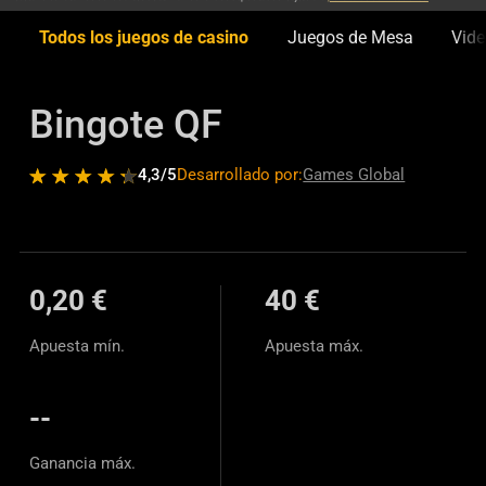
Todos los juegos de casino
Juegos de Mesa
Vide
Bingote QF
4,3
/5
Desarrollado por:
Games Global
0,20 €
40 €
Apuesta mín.
Apuesta máx.
--
Ganancia máx.