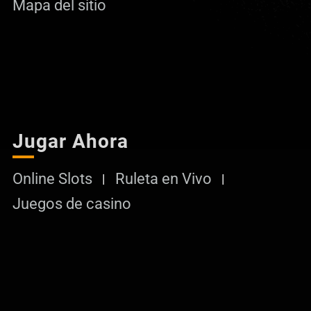
Mapa del sitio
Jugar Ahora
Online Slots
Ruleta en Vivo
Juegos de casino