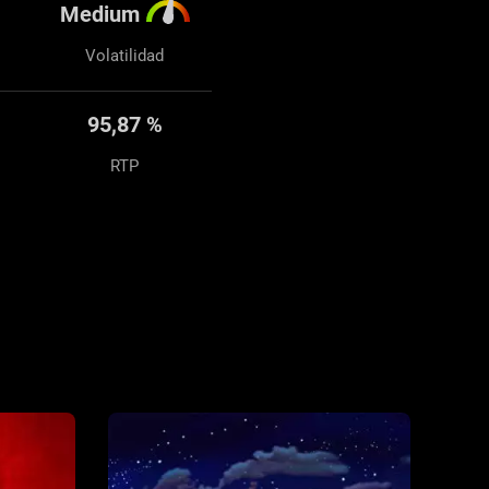
Medium
Volatilidad
95,87 %
RTP