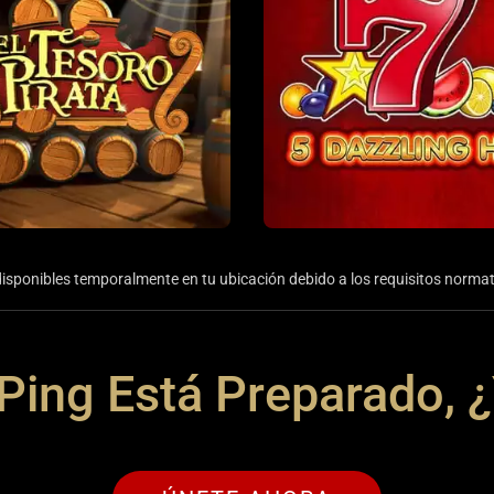
isponibles temporalmente en tu ubicación debido a los requisitos normati
Ping Está Preparado, 