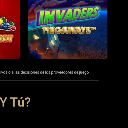
vos o a las decisiones de los proveedores de juego
¿y Tú?