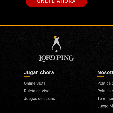
ÚNETE AHORA
Jugar Ahora
Nosot
Online Slots
Política
Ruleta en Vivo
Política
Juegos de casino
Términos
Juego M