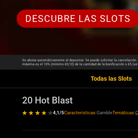
DESCUBRE LAS SLOTS
Se abona automáticamente al depositar. Se puede solicitar la cancelación.
máxima es el 10% (mínimo €0,10) de la cantidad de la bonificación o €5 (se 
Todas las Slots
20 Hot Blast
4,1
/5
Características:
Gamble
Temáticas:
C