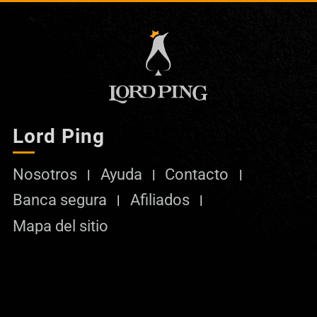
Lord Ping
Nosotros
Ayuda
Contacto
Banca segura
Afiliados
Mapa del sitio