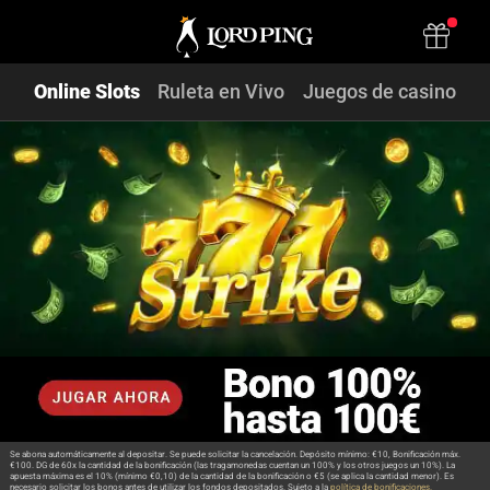
Online Slots
Ruleta en Vivo
Juegos de casino
Se abona automáticamente al depositar. Se puede solicitar la cancelación. Depósito mínimo: €10, Bonificación máx.
€100. DG de 60x la cantidad de la bonificación (las tragamonedas cuentan un 100% y los otros juegos un 10%). La
apuesta máxima es el 10% (mínimo €0,10) de la cantidad de la bonificación o €5 (se aplica la cantidad menor). Es
necesario solicitar los bonos antes de utilizar los fondos depositados. Sujeto a la
política de bonificaciones.