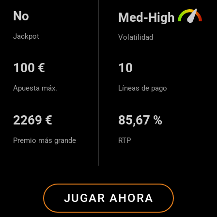
No
Med-High
Jackpot
Volatilidad
100 €
10
Apuesta máx.
Líneas de pago
2269 €
85,67 %
Premio más grande
RTP
JUGAR AHORA