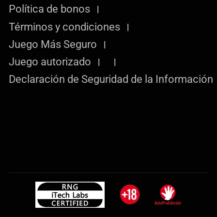
Política de bonos
Términos y condiciones
Juego Más Seguro
Juego autorizado
Declaración de Seguridad de la Información