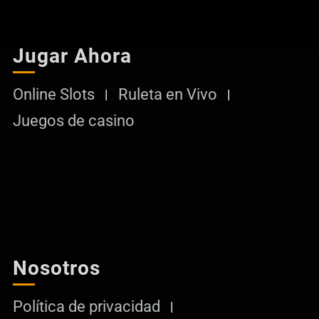
Jugar Ahora
Online Slots
Ruleta en Vivo
Juegos de casino
Nosotros
Política de privacidad