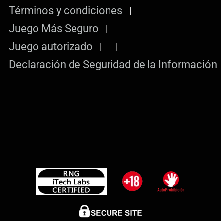
Términos y condiciones
Juego Más Seguro
Juego autorizado
Declaración de Seguridad de la Información