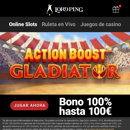
Online Slots
Ruleta en Vivo
Juegos de casino
Se abona automáticamente al depositar. Se puede solicitar la cancelación. Depósito mínimo: €10, Bonificación máx.
€100. DG de 60x la cantidad de la bonificación (las tragamonedas cuentan un 100% y los otros juegos un 10%). La
apuesta máxima es el 10% (mínimo €0,10) de la cantidad de la bonificación o €5 (se aplica la cantidad menor). Es
necesario solicitar los bonos antes de utilizar los fondos depositados. Sujeto a la
política de bonificaciones.