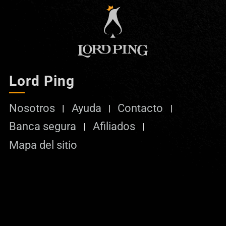
Lord Ping
Nosotros
Ayuda
Contacto
Banca segura
Afiliados
Mapa del sitio