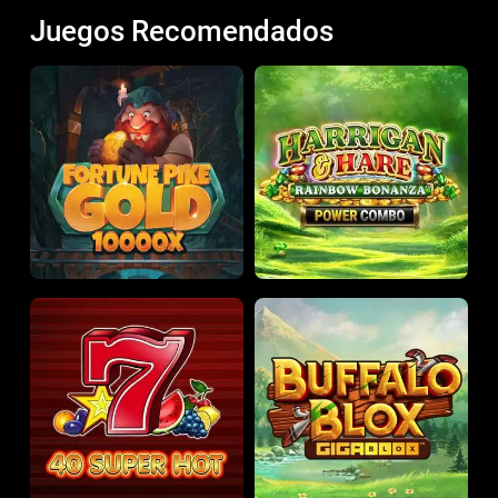
Juegos Recomendados