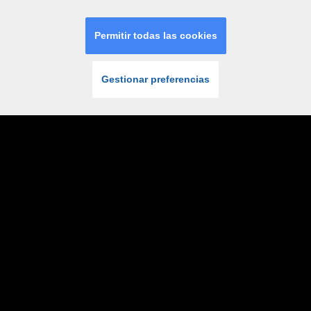
INICIAR
ÚNETE
SESIÓN