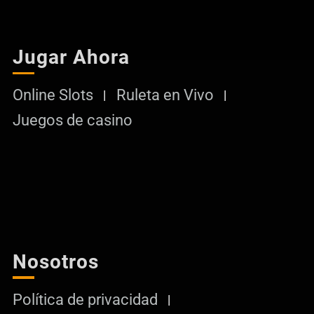
Jugar Ahora
Online Slots
Ruleta en Vivo
Juegos de casino
Nosotros
Política de privacidad