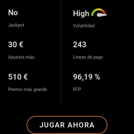
No
High
Jackpot
Volatilidad
30 €
243
Apuesta máx.
Líneas de pago
510 €
96,19 %
Premio más grande
RTP
JUGAR AHORA