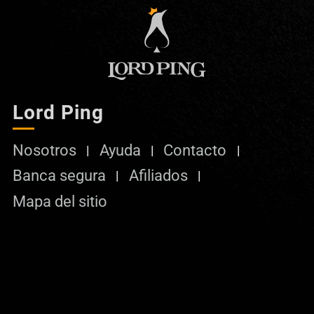
Lord Ping
Nosotros
Ayuda
Contacto
Banca segura
Afiliados
Mapa del sitio