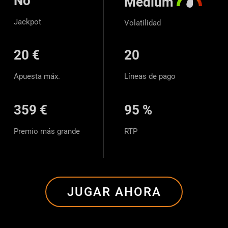
No
Medium
Jackpot
Volatilidad
20 €
20
Apuesta máx.
Líneas de pago
359 €
95 %
Premio más grande
RTP
JUGAR AHORA