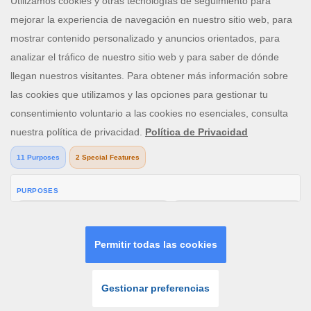
INICIAR
ÚNETE
SESIÓN