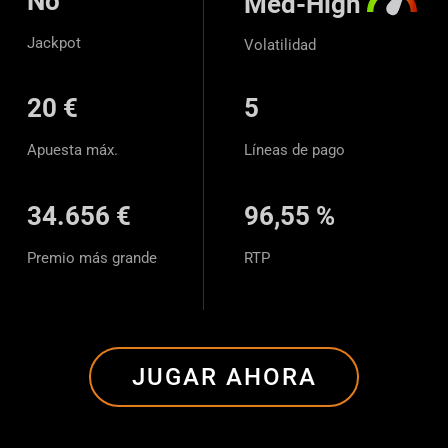
No
Med-High
Jackpot
Volatilidad
20 €
5
Apuesta máx.
Líneas de pago
34.656 €
96,55 %
Premio más grande
RTP
JUGAR AHORA