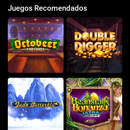
Juegos Recomendados