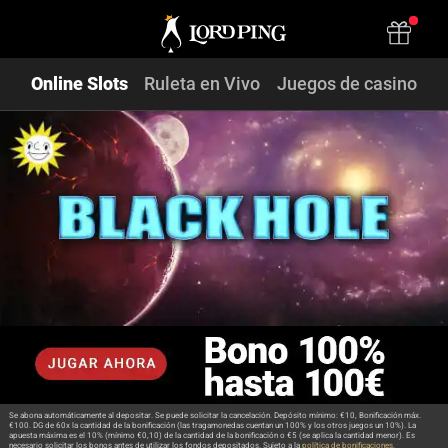
Online Slots
Ruleta en Vivo
Juegos de casino
Se abona automáticamente al depositar. Se puede solicitar la cancelación. Depósito mínimo: €10, Bonificación máx.
€100. DG de 60x la cantidad de la bonificación (las tragamonedas cuentan un 100% y los otros juegos un 10%). La
apuesta máxima es el 10% (mínimo €0,10) de la cantidad de la bonificación o €5 (se aplica la cantidad menor). Es
necesario solicitar los bonos antes de utilizar los fondos depositados. Sujeto a la
política de bonificaciones.