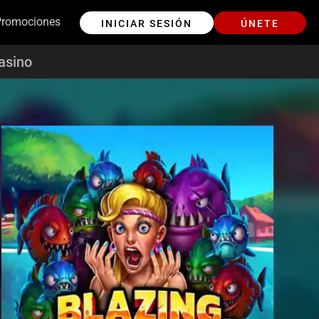
Promociones
INICIAR SESIÓN
ÚNETE
asino