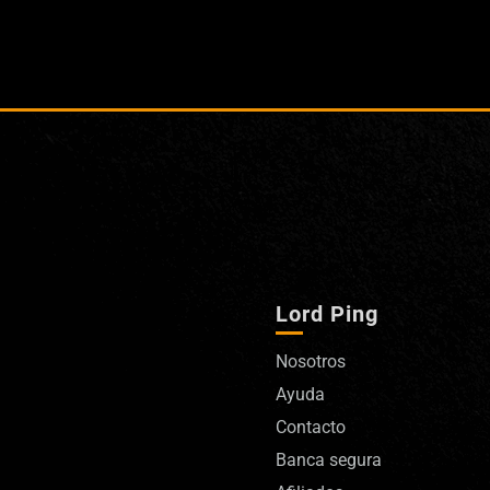
Lord Ping
Nosotros
Ayuda
Contacto
Banca segura