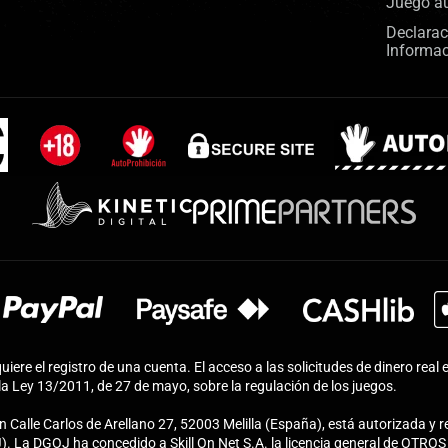
Juego a
Declarac
Informa