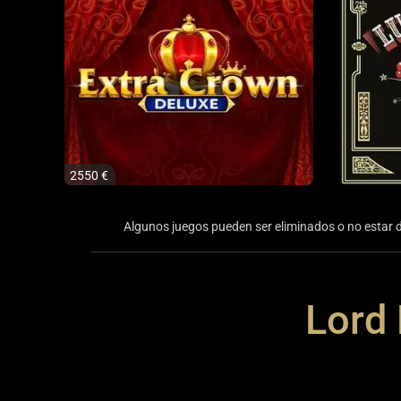
2550 €
Algunos juegos pueden ser eliminados o no estar d
Lord 