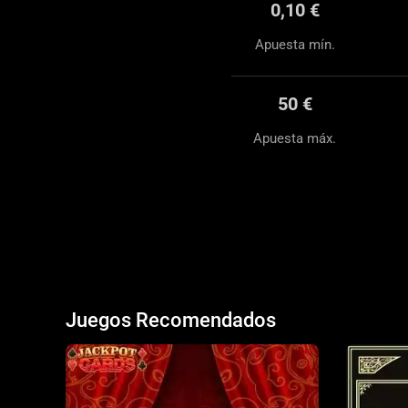
0,10 €
Apuesta mín.
50 €
Apuesta máx.
Juegos Recomendados