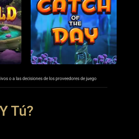
vos o a las decisiones de los proveedores de juego
¿y Tú?