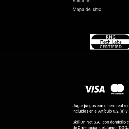
Afiliados
Mapa del sitio