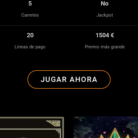
5
No
Carretes
Jackpot
20
1504 €
Líneas de pago
Premio más grande
JUGAR AHORA