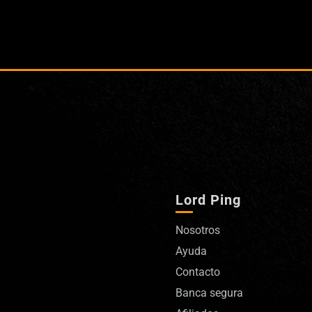
Lord Ping
Nosotros
Ayuda
Contacto
Banca segura