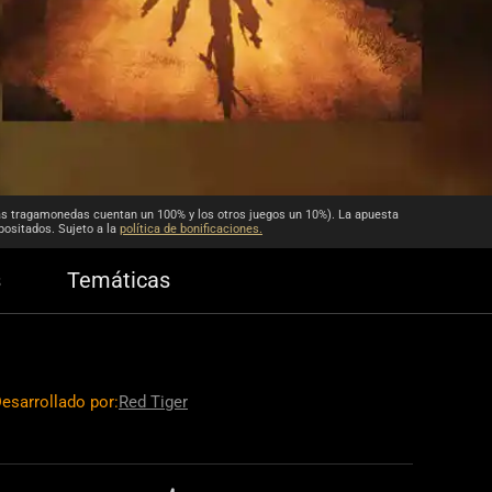
(las tragamonedas cuentan un 100% y los otros juegos un 10%). La apuesta
positados. Sujeto a la
política de bonificaciones.
s
Temáticas
esarrollado por:
Red Tiger