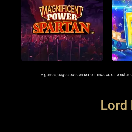
Algunos juegos pueden ser eliminados o no estar d
Lord 