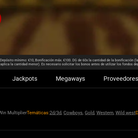
 Depósito mínimo: €10, Bonificación máx. €100. DG de 60x la cantidad de la bonificación 
aplica la cantidad menor). Es necesario solicitar los bonos antes de utilizar los fondos de
Jackpots
Megaways
Proveedore
Win Multiplier
Temáticas:
2d/3d
,
Cowboys
,
Gold
,
Western
,
Wild west
D