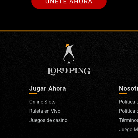
ÚNETE AHORA
Jugar Ahora
Nosot
Online Slots
Política
Ruleta en Vivo
Política
Juegos de casino
Términos
Juego M