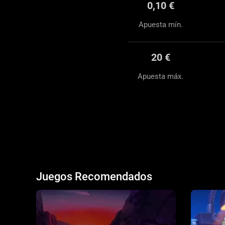
0,10 €
Apuesta mín.
20 €
Apuesta máx.
Juegos Recomendados