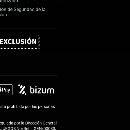
utorizado
ión de Seguridad de la
ción