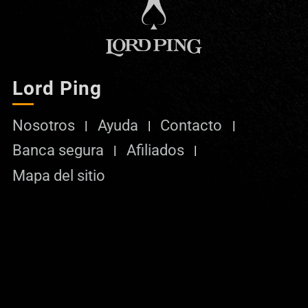
Lord Ping
Nosotros
Ayuda
Contacto
Banca segura
Afiliados
Mapa del sitio