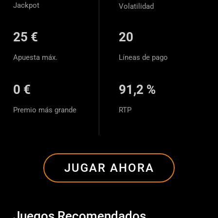
Jackpot
Volatilidad
25 €
20
Apuesta máx.
Líneas de pago
0 €
91,2 %
Premio más grande
RTP
JUGAR AHORA
Juegos Recomendados