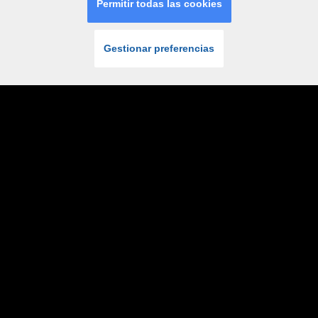
INICIAR
ÚNETE
SESIÓN
V: 2.2.0 All rights reserved. January 2020