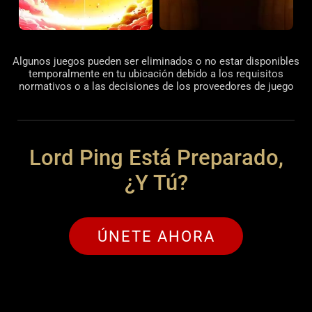
Algunos juegos pueden ser eliminados o no estar disponibles
temporalmente en tu ubicación debido a los requisitos
normativos o a las decisiones de los proveedores de juego
Lord Ping Está Preparado,
¿y Tú?
ÚNETE AHORA