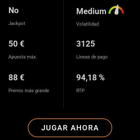
No
Medium
Jackpot
Volatilidad
50 €
3125
Apuesta máx.
Líneas de pago
88 €
94,18 %
Premio más grande
RTP
JUGAR AHORA