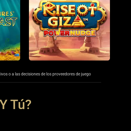
vos o a las decisiones de los proveedores de juego
¿y Tú?