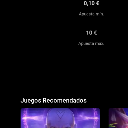
0,10 €
Apuesta mín.
10 €
Apuesta máx.
Juegos Recomendados