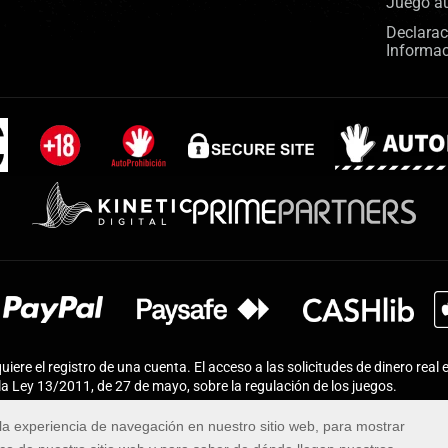
Juego a
Declarac
Informa