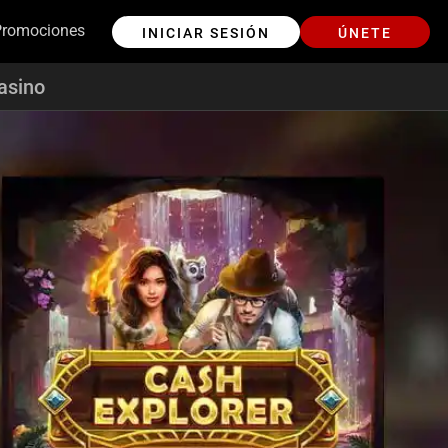
Promociones
INICIAR SESIÓN
ÚNETE
asino