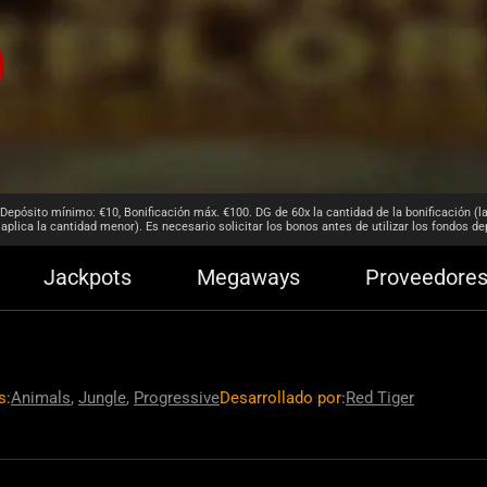
 Depósito mínimo: €10, Bonificación máx. €100. DG de 60x la cantidad de la bonificación 
aplica la cantidad menor). Es necesario solicitar los bonos antes de utilizar los fondos de
Jackpots
Megaways
Proveedore
s:
Animals
,
Jungle
,
Progressive
Desarrollado por:
Red Tiger