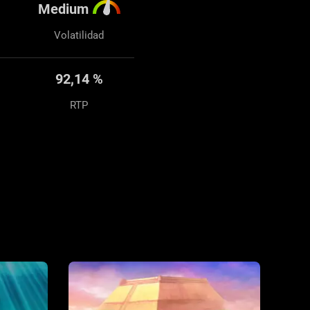
Medium
Volatilidad
92,14 %
RTP