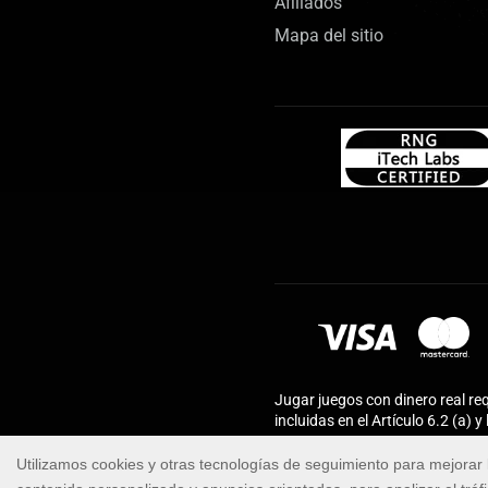
Afiliados
Mapa del sitio