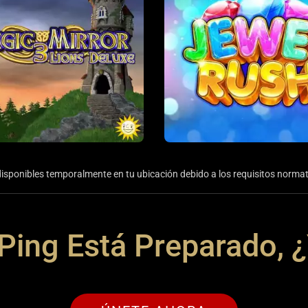
isponibles temporalmente en tu ubicación debido a los requisitos normati
Ping Está Preparado, 