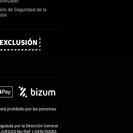
utorizado
ión de Seguridad de la
ción