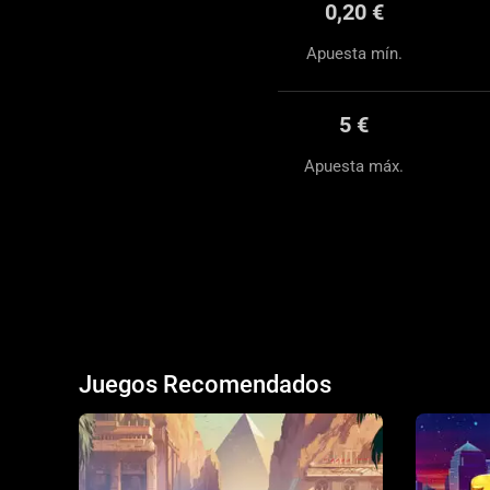
0,20 €
Apuesta mín.
5 €
Apuesta máx.
Juegos Recomendados