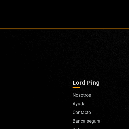
Lord Ping
Nosotros
Ayuda
Contacto
Banca segura