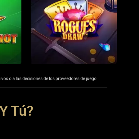
vos o a las decisiones de los proveedores de juego
¿y Tú?