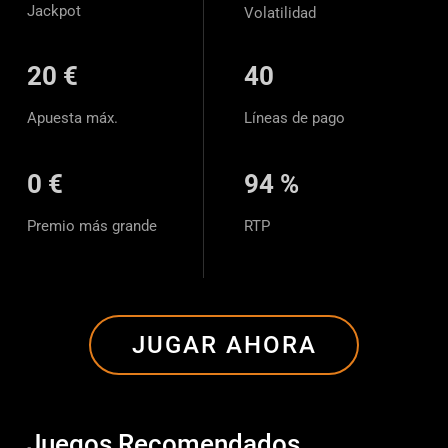
Jackpot
Volatilidad
20 €
40
Apuesta máx.
Líneas de pago
0 €
94 %
Premio más grande
RTP
JUGAR AHORA
Juegos Recomendados