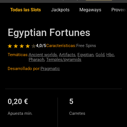
Todas las Slots
Jackpots
Megaways
Provee
Egyptian Fortunes
4,0
/5
Características:
Free Spins
Temáticas:
Ancient worlds
,
Artifacts
,
Egyptian
,
Gold
,
Hbc
,
Pharaoh
,
Temples/pyramids
Desarrollado por:
Pragmatic
0,20 €
5
Apuesta mín.
Carretes