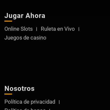
Jugar Ahora
Online Slots
Ruleta en Vivo
Juegos de casino
Nosotros
Política de privacidad