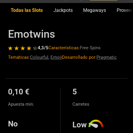
Todas las Slots
Jackpots
Megaways
Provee
Emotwins
4,3
/5
Características:
Free Spins
Temáticas:
Colourful
,
Emoji
Desarrollado por:
Pragmatic
0,10 €
5
Apuesta mín.
Carretes
No
Low