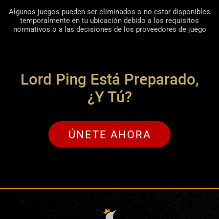
Algunos juegos pueden ser eliminados o no estar disponibles
temporalmente en tu ubicación debido a los requisitos
normativos o a las decisiones de los proveedores de juego
Lord Ping Está Preparado,
¿y Tú?
ÚNETE AHORA