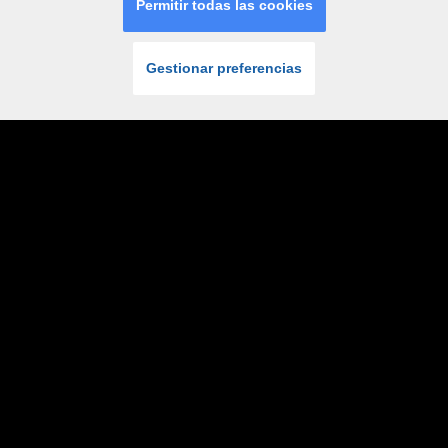
INICIAR
ÚNETE
SESIÓN
V: 2.2.0 All rights reserved. January 2020