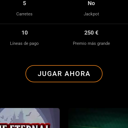
5
No
Carretes
Jackpot
10
250 €
Líneas de pago
Premio más grande
JUGAR AHORA