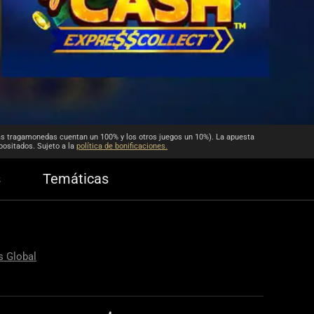
(las tragamonedas cuentan un 100% y los otros juegos un 10%). La apuesta
positados. Sujeto a la
política de bonificaciones.
s
Temáticas
 Global