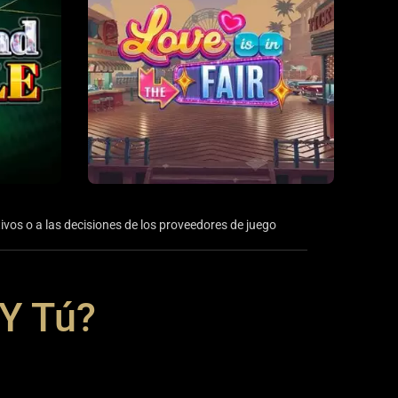
vos o a las decisiones de los proveedores de juego
¿y Tú?