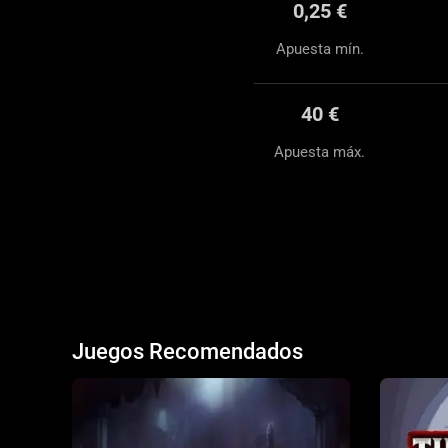
0,25 €
Apuesta mín.
40 €
Apuesta máx.
Juegos Recomendados