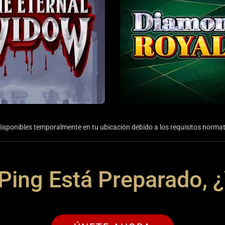
isponibles temporalmente en tu ubicación debido a los requisitos normati
Ping Está Preparado, 