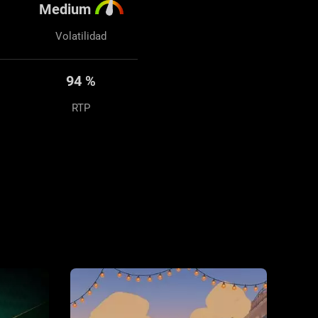
Medium
Volatilidad
94 %
RTP