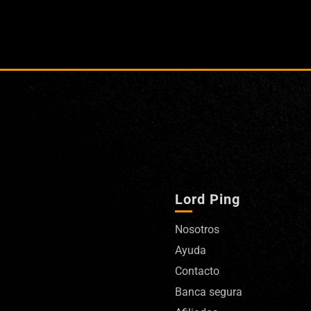
Lord Ping
Nosotros
Ayuda
Contacto
Banca segura