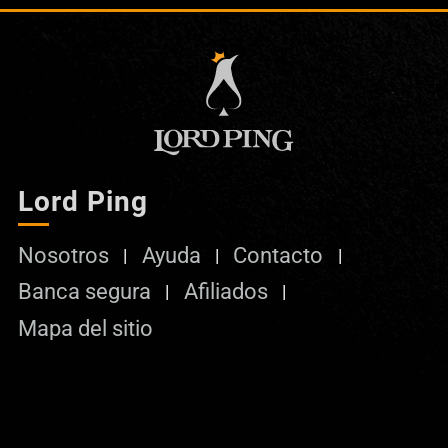
Lord Ping
Nosotros
Ayuda
Contacto
Banca segura
Afiliados
Mapa del sitio