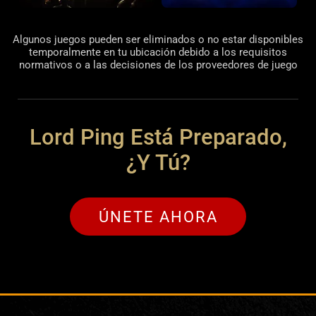
Algunos juegos pueden ser eliminados o no estar disponibles
temporalmente en tu ubicación debido a los requisitos
normativos o a las decisiones de los proveedores de juego
Lord Ping Está Preparado,
¿y Tú?
ÚNETE AHORA