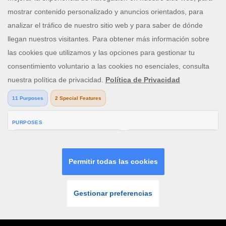
INICIAR
ÚNETE
SESIÓN