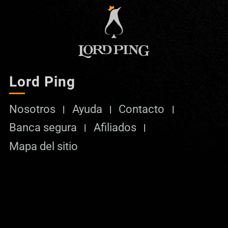
Lord Ping
Nosotros
Ayuda
Contacto
Banca segura
Afiliados
Mapa del sitio