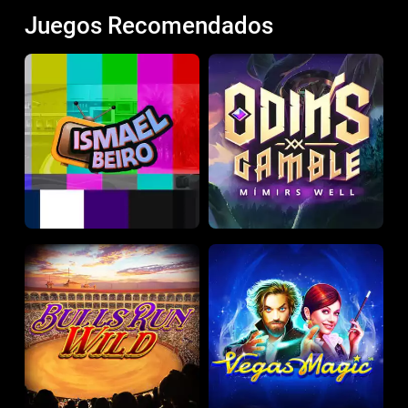
Juegos Recomendados