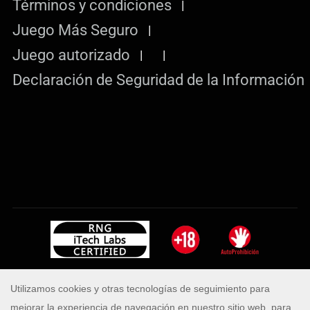
Términos y condiciones
Juego Más Seguro
Juego autorizado
Declaración de Seguridad de la Información