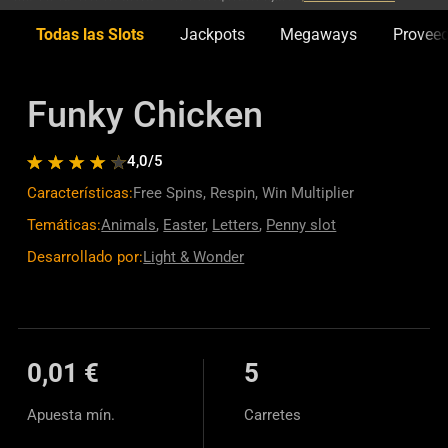
Todas las Slots
Jackpots
Megaways
Provee
Funky Chicken
4,0
/5
Características:
Free Spins, Respin, Win Multiplier
Temáticas:
Animals
,
Easter
,
Letters
,
Penny slot
Desarrollado por:
Light & Wonder
0,01 €
5
Apuesta mín.
Carretes