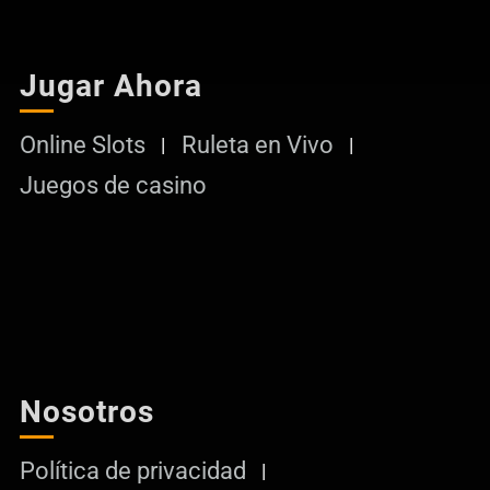
Jugar Ahora
Online Slots
Ruleta en Vivo
Juegos de casino
Nosotros
Política de privacidad