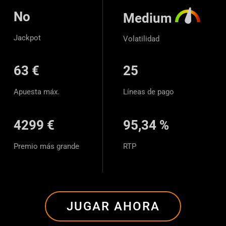
No
Medium
Jackpot
Volatilidad
63 €
25
Apuesta máx.
Líneas de pago
4299 €
95,34 %
Premio más grande
RTP
JUGAR AHORA