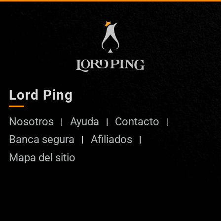
Lord Ping
Nosotros
Ayuda
Contacto
Banca segura
Afiliados
Mapa del sitio