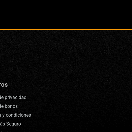
ros
 de privacidad
 de bonos
 y condiciones
ás Seguro