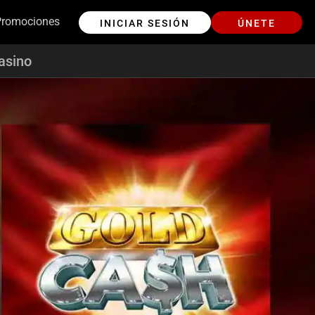
Promociones
INICIAR SESIÓN
ÚNETE
asino