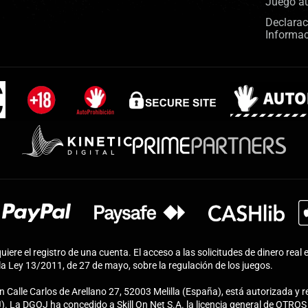
Juego a
Declarac
Informa