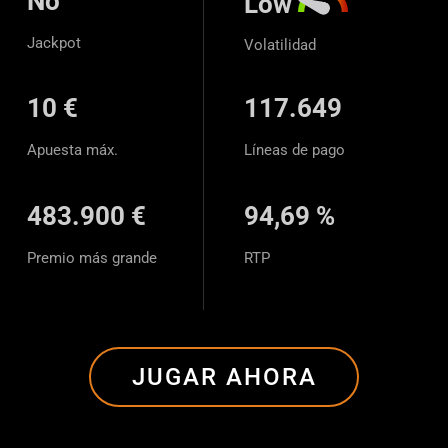
No
Low
Jackpot
Volatilidad
10 €
117.649
Apuesta máx.
Líneas de pago
483.900 €
94,69 %
Premio más grande
RTP
JUGAR AHORA