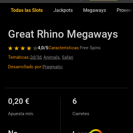
Todas las Slots
Jackpots
Megaways
Provee
Great Rhino Megaways
4,0
/5
Características:
Free Spins
Temáticas:
2d/3d
,
Animals
,
Safari
Desarrollado por:
Pragmatic
0,20 €
6
Apuesta mín.
Carretes