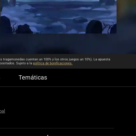
(las tragamonedas cuentan un 100% y los otros juegos un 10%). La apuesta
positados. Sujeto a la
política de bonificaciones.
s
Temáticas
bal