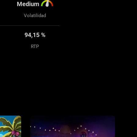
Medium
Volatilidad
94,15 %
RTP