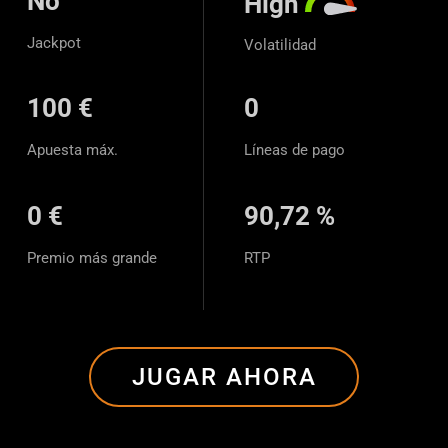
No
High
Jackpot
Volatilidad
100 €
0
Apuesta máx.
Líneas de pago
0 €
90,72 %
Premio más grande
RTP
JUGAR AHORA