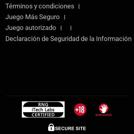
Términos y condiciones
Juego Más Seguro
Juego autorizado
Declaración de Seguridad de la Información