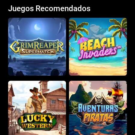
Juegos Recomendados