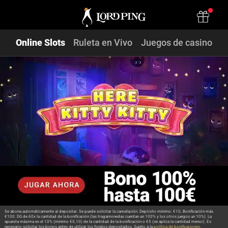
Online Slots
Ruleta en Vivo
Juegos de casino
Se abona automáticamente al depositar. Se puede solicitar la cancelación. Depósito mínimo: €10, Bonificación máx.
€100. DG de 60x la cantidad de la bonificación (las tragamonedas cuentan un 100% y los otros juegos un 10%). La
apuesta máxima es el 10% (mínimo €0,10) de la cantidad de la bonificación o €5 (se aplica la cantidad menor). Es
necesario solicitar los bonos antes de utilizar los fondos depositados. Sujeto a la
política de bonificaciones.