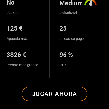
No
Medium
Jackpot
Volatilidad
125 €
25
Apuesta máx.
Líneas de pago
3826 €
96 %
Premio más grande
RTP
JUGAR AHORA