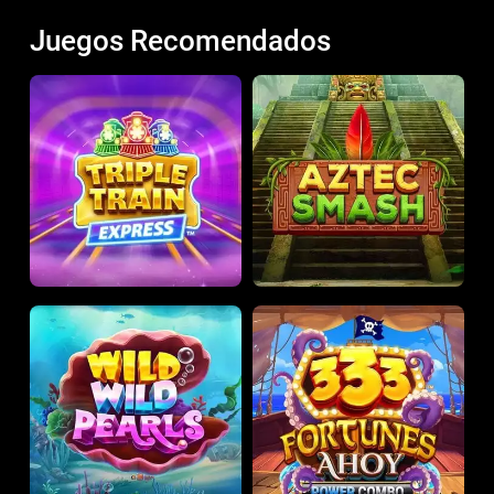
Juegos Recomendados