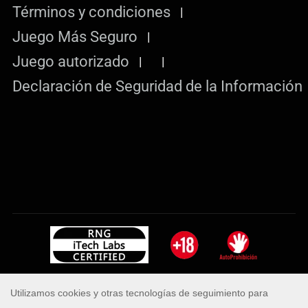
Términos y condiciones
Juego Más Seguro
Juego autorizado
Declaración de Seguridad de la Información