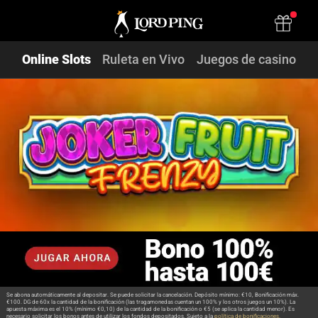
Online Slots
Ruleta en Vivo
Juegos de casino
Se abona automáticamente al depositar. Se puede solicitar la cancelación. Depósito mínimo: €10, Bonificación máx.
€100. DG de 60x la cantidad de la bonificación (las tragamonedas cuentan un 100% y los otros juegos un 10%). La
apuesta máxima es el 10% (mínimo €0,10) de la cantidad de la bonificación o €5 (se aplica la cantidad menor). Es
necesario solicitar los bonos antes de utilizar los fondos depositados. Sujeto a la
política de bonificaciones.