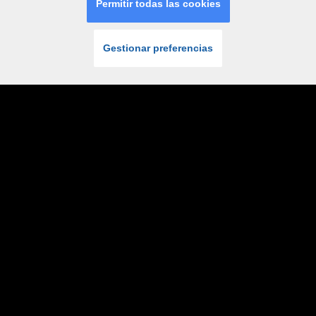
INICIAR
ÚNETE
SESIÓN
V: 2.2.0 All rights reserved. January 2020