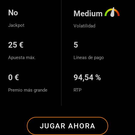
No
Medium
Jackpot
Volatilidad
25 €
5
Apuesta máx.
Líneas de pago
0 €
94,54 %
Premio más grande
RTP
JUGAR AHORA