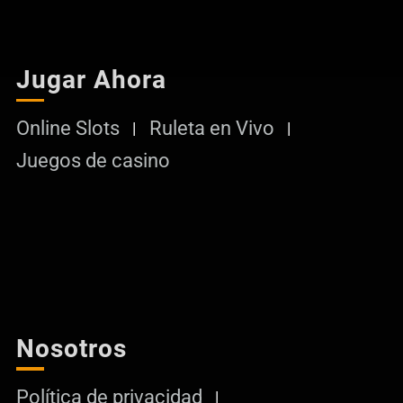
Jugar Ahora
Online Slots
Ruleta en Vivo
Juegos de casino
Nosotros
Política de privacidad