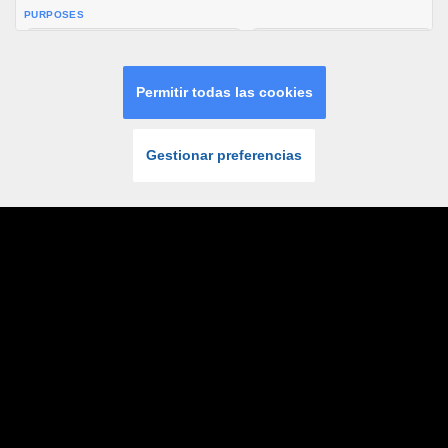
INICIAR
ÚNETE
SESIÓN