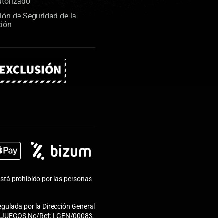
utorizado
ión de Seguridad de la
ción