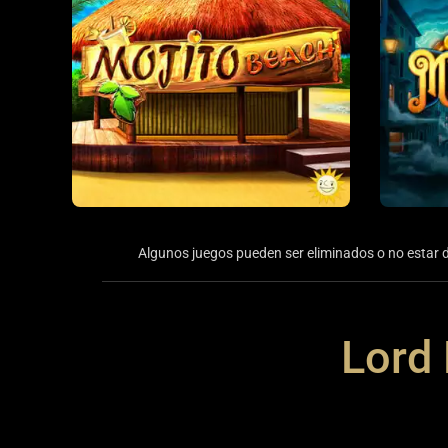
Algunos juegos pueden ser eliminados o no estar d
Lord 