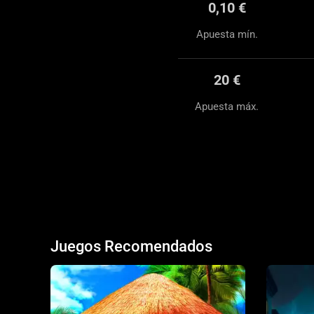
0,10 €
Apuesta mín.
20 €
Apuesta máx.
Juegos Recomendados