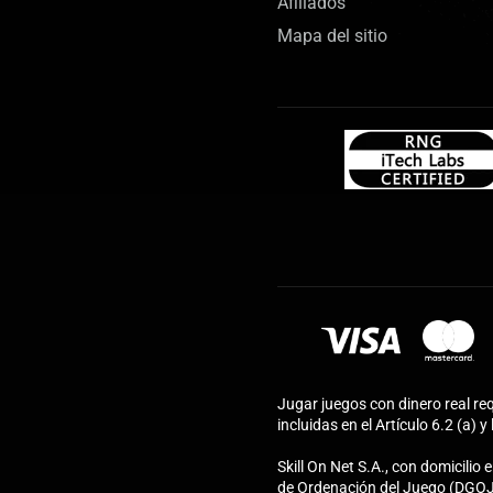
Afiliados
Mapa del sitio