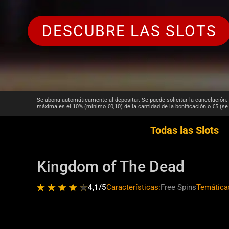
DESCUBRE LAS SLOTS
Se abona automáticamente al depositar. Se puede solicitar la cancelación.
máxima es el 10% (mínimo €0,10) de la cantidad de la bonificación o €5 (se 
Todas las Slots
Kingdom of The Dead
4,1
/5
Características:
Free Spins
Temática