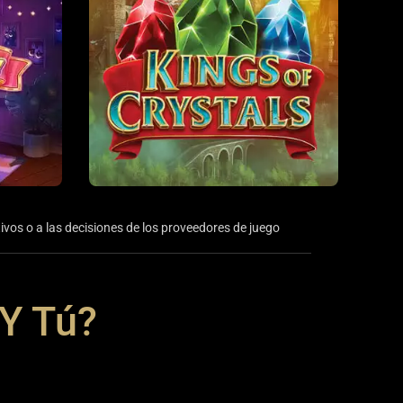
vos o a las decisiones de los proveedores de juego
¿y Tú?