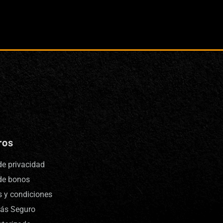
ros
 de privacidad
 de bonos
 y condiciones
ás Seguro