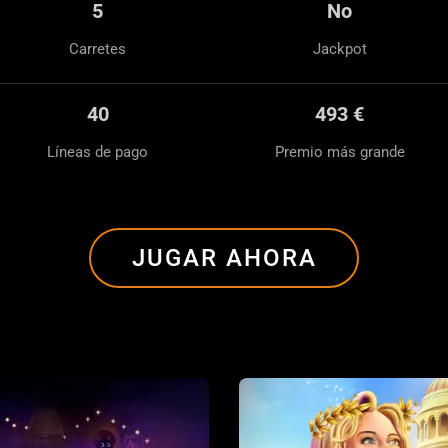
5
No
Carretes
Jackpot
40
493 €
Líneas de pago
Premio más grande
JUGAR AHORA