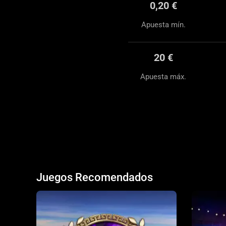
0,20 €
Apuesta mín.
20 €
Apuesta máx.
Juegos Recomendados