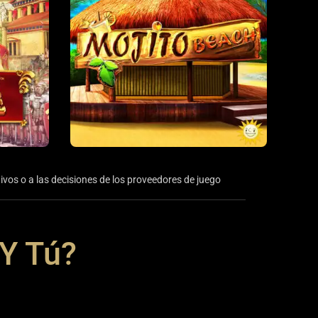
vos o a las decisiones de los proveedores de juego
¿y Tú?