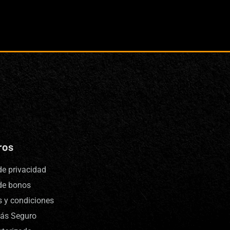
ros
 de privacidad
 de bonos
 y condiciones
ás Seguro