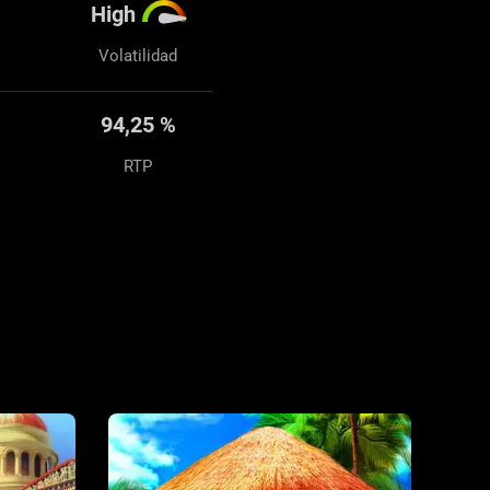
High
Volatilidad
94,25 %
RTP