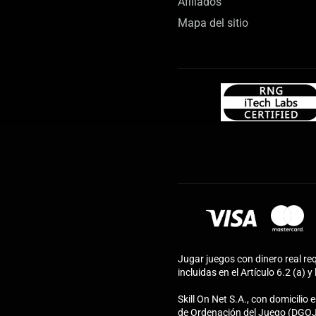
Afiliados
Mapa del sitio