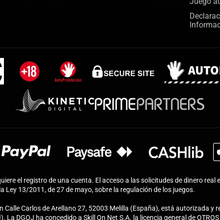
Juego a
Declarac
Informa