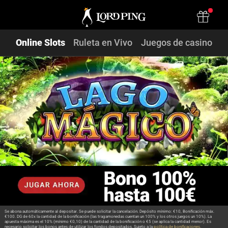
Online Slots
Ruleta en Vivo
Juegos de casino
Se abona automáticamente al depositar. Se puede solicitar la cancelación. Depósito mínimo: €10, Bonificación máx.
€100. DG de 60x la cantidad de la bonificación (las tragamonedas cuentan un 100% y los otros juegos un 10%). La
apuesta máxima es el 10% (mínimo €0,10) de la cantidad de la bonificación o €5 (se aplica la cantidad menor). Es
necesario solicitar los bonos antes de utilizar los fondos depositados. Sujeto a la
política de bonificaciones.