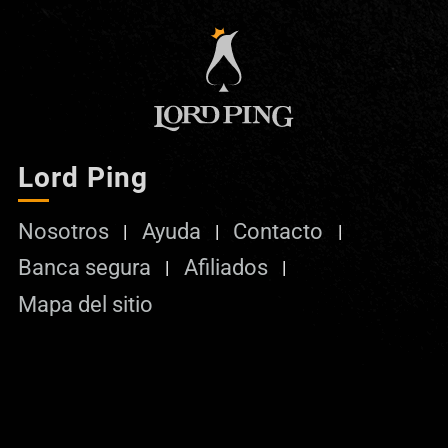
Lord Ping
Nosotros
Ayuda
Contacto
Banca segura
Afiliados
Mapa del sitio