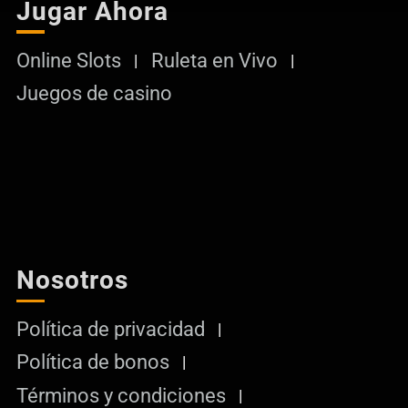
Jugar Ahora
Online Slots
Ruleta en Vivo
Juegos de casino
Nosotros
Política de privacidad
Política de bonos
Términos y condiciones