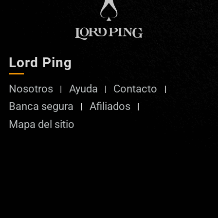
Lord Ping
Nosotros
Ayuda
Contacto
Banca segura
Afiliados
Mapa del sitio