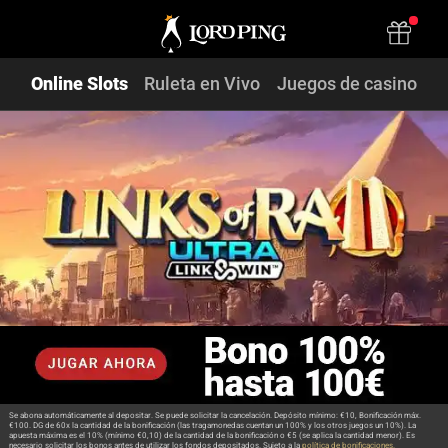
Online Slots
Ruleta en Vivo
Juegos de casino
Se abona automáticamente al depositar. Se puede solicitar la cancelación. Depósito mínimo: €10, Bonificación máx.
€100. DG de 60x la cantidad de la bonificación (las tragamonedas cuentan un 100% y los otros juegos un 10%). La
apuesta máxima es el 10% (mínimo €0,10) de la cantidad de la bonificación o €5 (se aplica la cantidad menor). Es
necesario solicitar los bonos antes de utilizar los fondos depositados. Sujeto a la
política de bonificaciones.