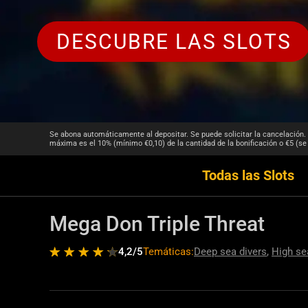
DESCUBRE LAS SLOTS
Se abona automáticamente al depositar. Se puede solicitar la cancelación.
máxima es el 10% (mínimo €0,10) de la cantidad de la bonificación o €5 (se 
Todas las Slots
Mega Don Triple Threat
4,2
/5
Temáticas:
Deep sea divers
,
High se