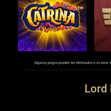
Algunos juegos pueden ser eliminados o no estar d
Lord 