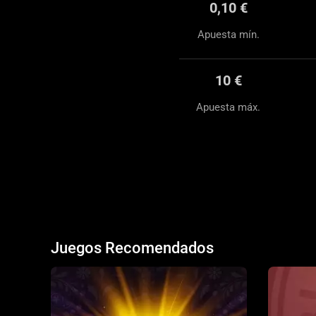
0,10 €
Apuesta mín.
10 €
Apuesta máx.
Juegos Recomendados