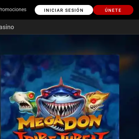
Promociones
INICIAR SESIÓN
ÚNETE
asino