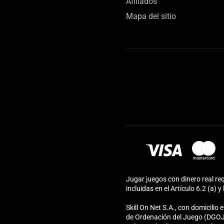
Afiliados
Mapa del sitio