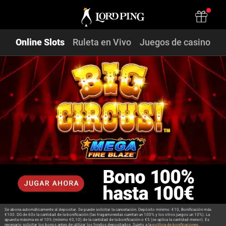
Online Slots
Ruleta en Vivo
Juegos de casino
Se abona automáticamente al depositar. Se puede solicitar la cancelación. Depósito mínimo: €10, Bonificación máx.
€100. DG de 60x la cantidad de la bonificación (las tragamonedas cuentan un 100% y los otros juegos un 10%). La
apuesta máxima es el 10% (mínimo €0,10) de la cantidad de la bonificación o €5 (se aplica la cantidad menor). Es
necesario solicitar los bonos antes de utilizar los fondos depositados. Sujeto a la
política de bonificaciones.