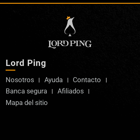
Lord Ping
Nosotros
Ayuda
Contacto
Banca segura
Afiliados
Mapa del sitio