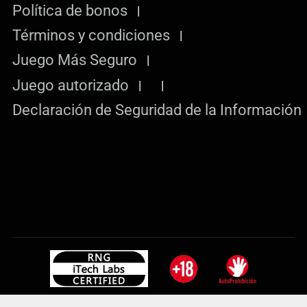
Política de bonos
Términos y condiciones
Juego Más Seguro
Juego autorizado
Declaración de Seguridad de la Información