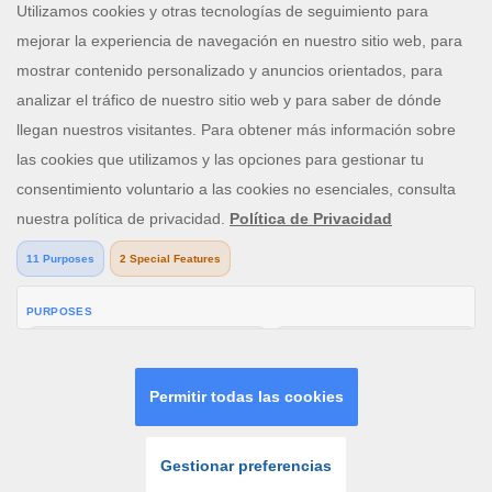
INICIAR
ÚNETE