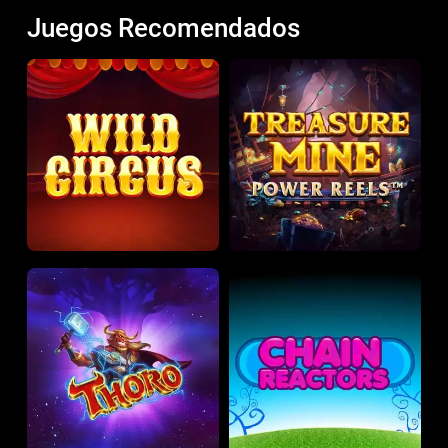
Juegos Recomendados