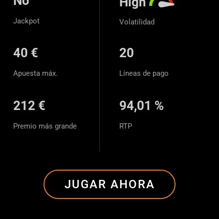
No
High
Jackpot
Volatilidad
40 €
20
Apuesta máx.
Líneas de pago
212 €
94,01 %
Premio más grande
RTP
JUGAR AHORA