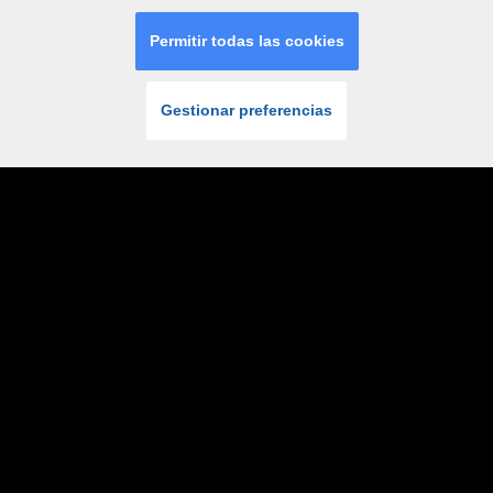
INICIAR
ÚNETE
SESIÓN