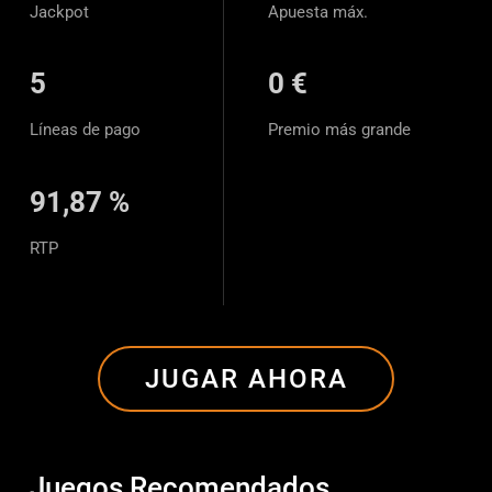
Jackpot
Apuesta máx.
5
0 €
Líneas de pago
Premio más grande
91,87 %
RTP
JUGAR AHORA
Juegos Recomendados