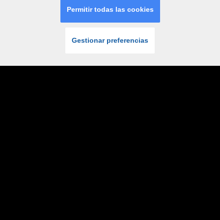
INICIAR
ÚNETE
SESIÓN
V: 2.2.0 All rights reserved. January 2020