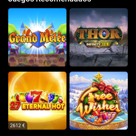
2612 €