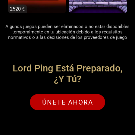
2520 €
Algunos juegos pueden ser eliminados o no estar disponibles
temporalmente en tu ubicación debido a los requisitos
normativos o a las decisiones de los proveedores de juego
Lord Ping Está Preparado,
¿y Tú?
ÚNETE AHORA