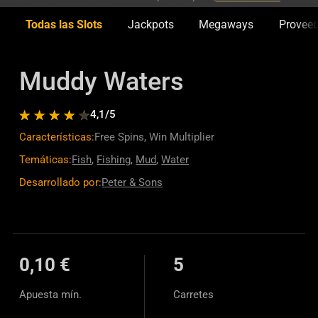
Todas las Slots
Jackpots
Megaways
Provee
Muddy Waters
4,1
/5
Características:
Free Spins, Win Multiplier
Temáticas:
Fish
,
Fishing
,
Mud
,
Water
Desarrollado por:
Peter & Sons
0,10 €
5
Apuesta mín.
Carretes