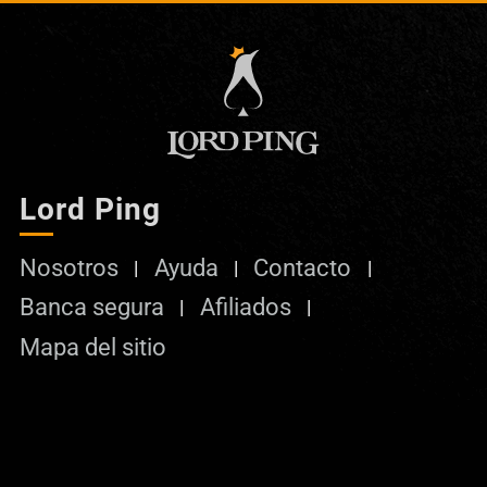
Lord Ping
Nosotros
Ayuda
Contacto
Banca segura
Afiliados
Mapa del sitio