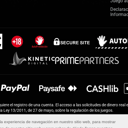
Juego a
Declarac
Informa