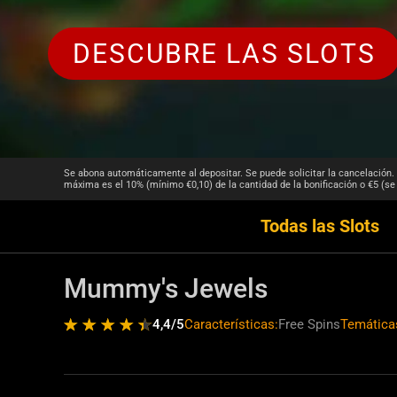
DESCUBRE LAS SLOTS
Se abona automáticamente al depositar. Se puede solicitar la cancelación.
máxima es el 10% (mínimo €0,10) de la cantidad de la bonificación o €5 (se 
Todas las Slots
Mummy's Jewels
4,4
/5
Características:
Free Spins
Temática