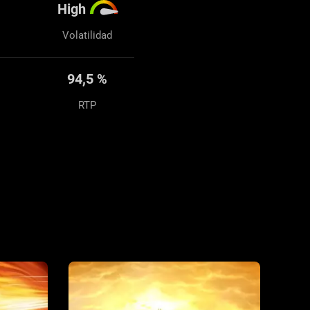
High
Volatilidad
94,5 %
RTP