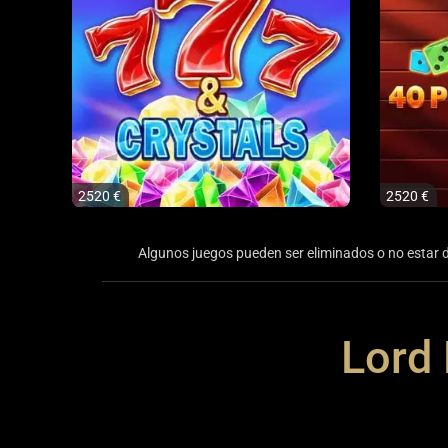
2520 €
2520 €
Algunos juegos pueden ser eliminados o no estar d
Lord 