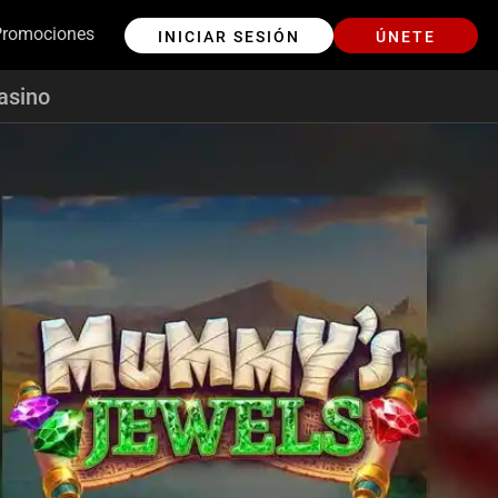
Promociones
INICIAR SESIÓN
ÚNETE
asino