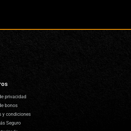
ros
 de privacidad
 de bonos
 y condiciones
ás Seguro