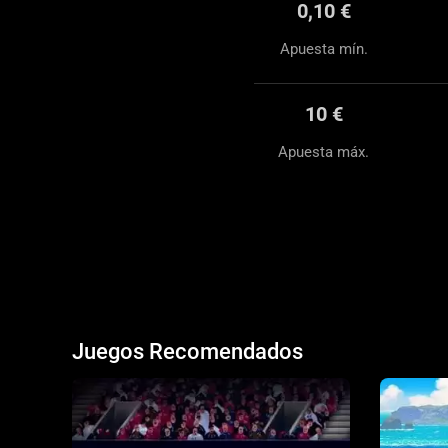
0,10 €
Apuesta mín.
10 €
Apuesta máx.
Juegos Recomendados