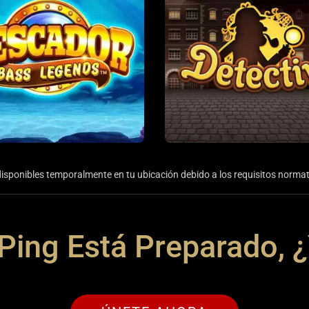
isponibles temporalmente en tu ubicación debido a los requisitos normati
Ping Está Preparado, 