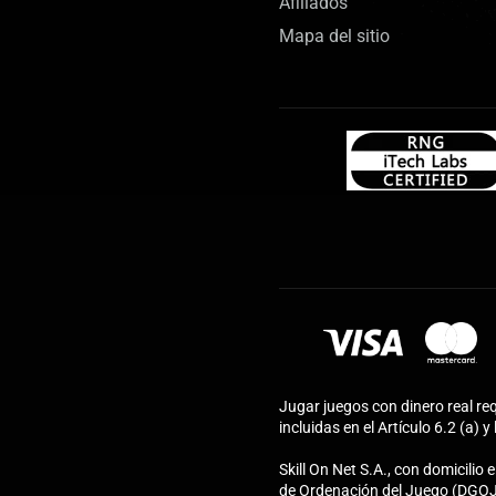
Afiliados
Mapa del sitio