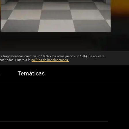
(las tragamonedas cuentan un 100% y los otros juegos un 10%). La apuesta
positados. Sujeto a la
política de bonificaciones.
s
Temáticas