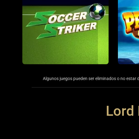
Algunos juegos pueden ser eliminados o no estar d
Lord 