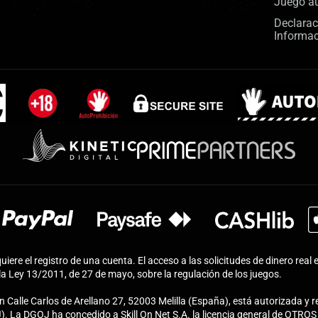
Juego a
Declarac
Informa