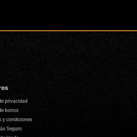
ros
 de privacidad
 de bonos
 y condiciones
ás Seguro