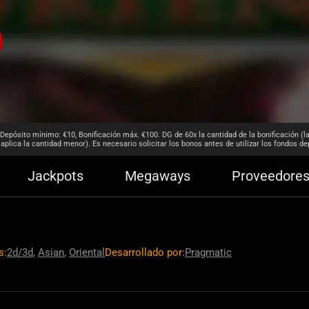
 Depósito mínimo: €10, Bonificación máx. €100. DG de 60x la cantidad de la bonificación 
aplica la cantidad menor). Es necesario solicitar los bonos antes de utilizar los fondos de
Jackpots
Megaways
Proveedore
s:
2d/3d
,
Asian
,
Oriental
Desarrollado por:
Pragmatic