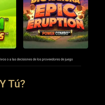
vos o a las decisiones de los proveedores de juego
¿y Tú?