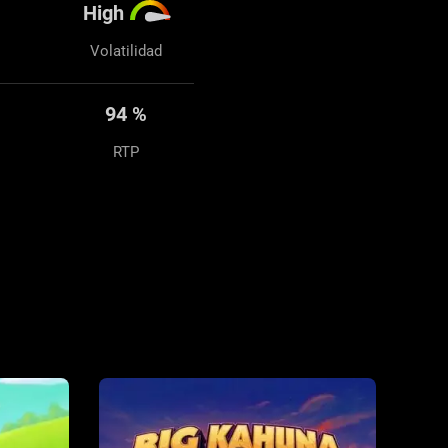
High
Volatilidad
94 %
RTP