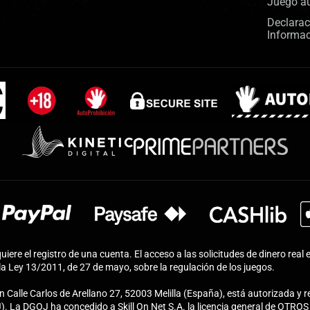
Juego a
Declarac
Informa