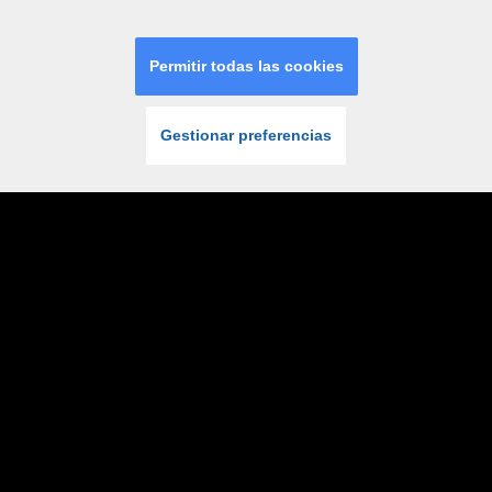
INICIAR
ÚNETE
SESIÓN