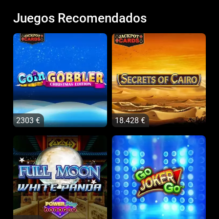
Juegos Recomendados
2303 €
18.428 €