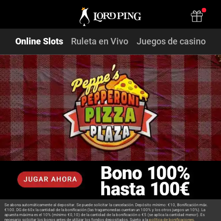
Online Slots
Ruleta en Vivo
Juegos de casino
Se abona automáticamente al depositar. Se puede solicitar la cancelación. Depósito mínimo: €10, Bonificación máx.
€100. DG de 60x la cantidad de la bonificación (las tragamonedas cuentan un 100% y los otros juegos un 10%). La
apuesta máxima es el 10% (mínimo €0,10) de la cantidad de la bonificación o €5 (se aplica la cantidad menor). Es
necesario solicitar los bonos antes de utilizar los fondos depositados. Sujeto a la
política de bonificaciones.