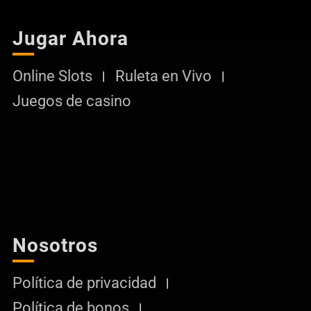
Jugar Ahora
Online Slots
Ruleta en Vivo
Juegos de casino
Nosotros
Política de privacidad
Política de bonos