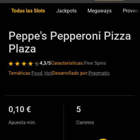
Todas las Slots
Jackpots
Megaways
Provee
Peppe's Pepperoni Pizza
Plaza
4,3
/5
Características:
Free Spins
Temáticas:
Food
,
Hot
Desarrollado por:
Pragmatic
0,10 €
5
Apuesta mín.
Carretes