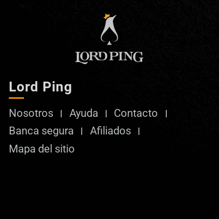
Lord Ping
Nosotros
Ayuda
Contacto
Banca segura
Afiliados
Mapa del sitio