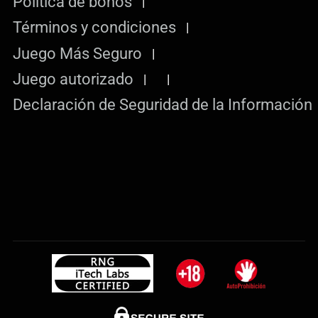
Política de bonos
Términos y condiciones
Juego Más Seguro
Juego autorizado
Declaración de Seguridad de la Información