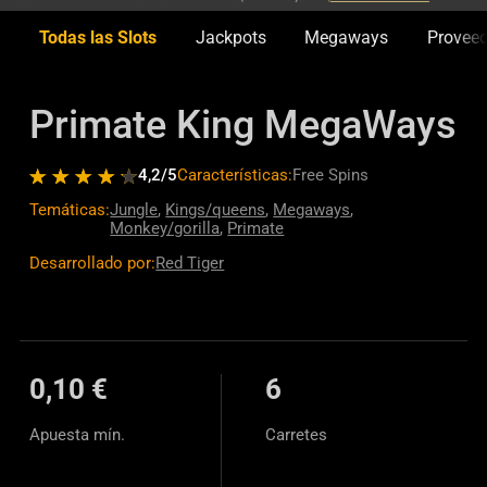
Todas las Slots
Jackpots
Megaways
Provee
Primate King MegaWays
4,2
/5
Características:
Free Spins
Temáticas:
Jungle
,
Kings/queens
,
Megaways
,
Monkey/gorilla
,
Primate
Desarrollado por:
Red Tiger
0,10 €
6
Apuesta mín.
Carretes