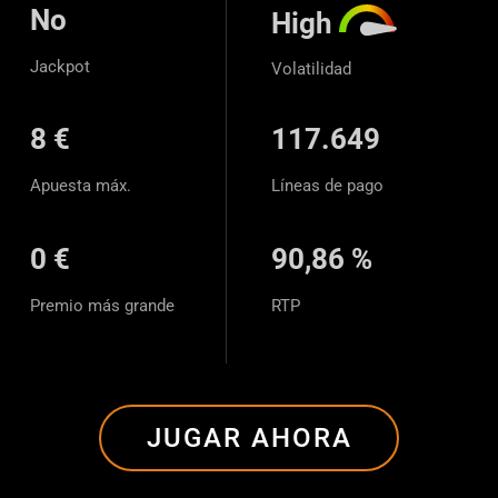
No
High
Jackpot
Volatilidad
8 €
117.649
Apuesta máx.
Líneas de pago
0 €
90,86 %
Premio más grande
RTP
JUGAR AHORA