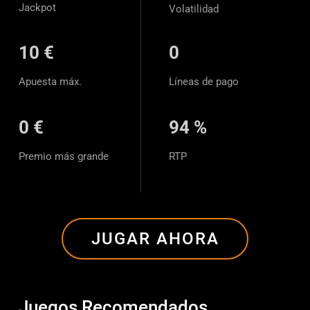
Jackpot
Volatilidad
10 €
0
Apuesta máx.
Líneas de pago
0 €
94 %
Premio más grande
RTP
JUGAR AHORA
Juegos Recomendados