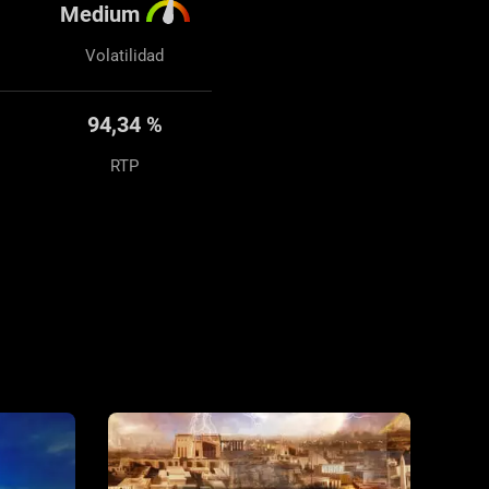
Medium
Volatilidad
94,34 %
RTP