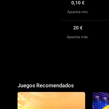
0,10 €
Apuesta mín.
20 €
Apuesta máx.
Juegos Recomendados