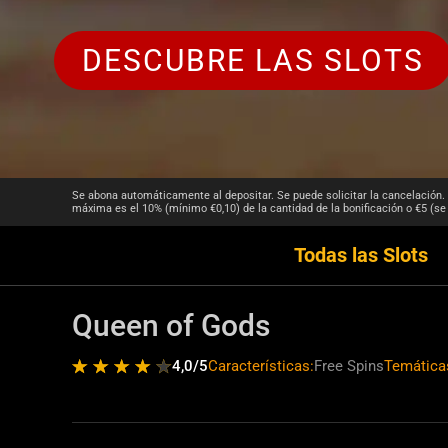
DESCUBRE LAS SLOTS
Se abona automáticamente al depositar. Se puede solicitar la cancelación.
máxima es el 10% (mínimo €0,10) de la cantidad de la bonificación o €5 (se 
Todas las Slots
Queen of Gods
4,0
/5
Características:
Free Spins
Temática