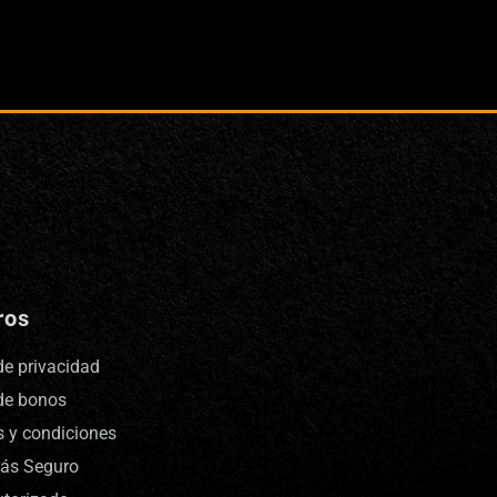
ros
 de privacidad
 de bonos
 y condiciones
ás Seguro