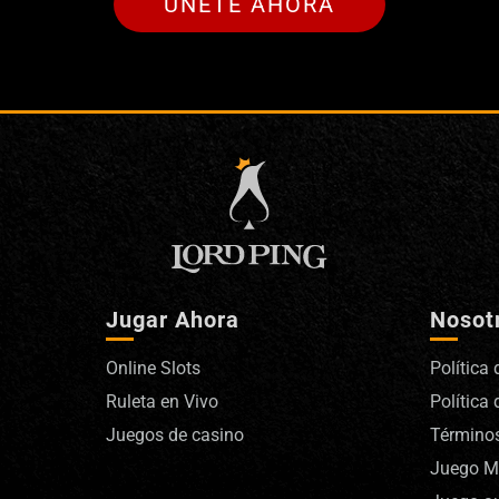
ÚNETE AHORA
Jugar Ahora
Nosot
Online Slots
Política
Ruleta en Vivo
Política
Juegos de casino
Términos
Juego M