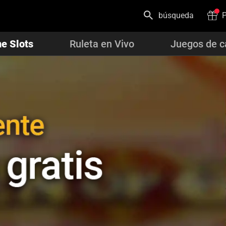
búsqueda
ne Slots
Ruleta en Vivo
Juegos de c